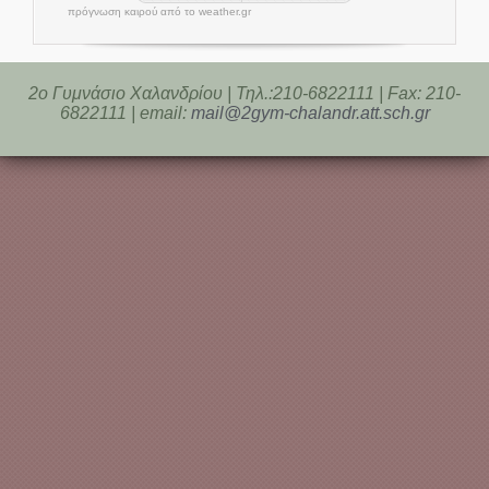
πρόγνωση καιρού από το weather.gr
2o Γυμνάσιο Χαλανδρίου | Τηλ.:210-6822111 | Fax: 210-
6822111 | email:
mail@2gym-chalandr.att.sch.gr