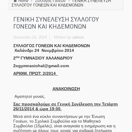
Home
Σύλλογος Γονέων
ΓΕΝΙΚΗ ΣΥΝΕΛΕΥΣΗ
ΣΥΛΛΟΓΟΥ ΓΟΝΕΩΝ ΚΑΙ ΚΗΔΕΜΟΝΩΝ
ΓΕΝΙΚΗ ΣΥΝΕΛΕΥΣΗ ΣΥΛΛΟΓΟΥ
ΓΟΝΕΩΝ ΚΑΙ ΚΗΔΕΜΟΝΩΝ
November 24, 2014
Written by
admin
ΣΥΛΛΟΓΟΣ ΓΟΝΕΩΝ ΚΑΙ ΚΗΔΕΜΟΝΩΝ
Χαλάνδρι 24 Νοεμβρίου 2014
ου
2
ΓΥΜΝΑΣΙΟΥ ΧΑΛΑΝΔΡΙΟΥ
2
ogymnasiohal
@
gmail
.
com
ΑΡΙΘΜ. ΠΡΩΤ:
2
/201
4
ΑΝΑΚΟΙΝΩΣΗ
Αγαπητοί γονείς,
Σας προσκαλούμε σε Γενική Συνέλευση την Τετάρτη
26/11/2014 & ώρα 19:00.
Μετά από ένα κύκλο συναντήσεων με την Ένωση
Γονέων, το Σχολικό Συμβούλιο και το Μαθητικό
Συμβούλιο (15μελές), είναι αναγκαία η ενημέρωση και η
συζήτηση με όλους τους γονείς για σοβαρά ζητήματα