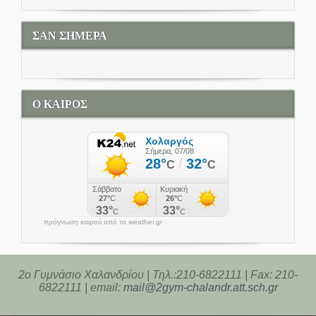
ΣΑΝ ΣΗΜΕΡΑ
Ο ΚΑΙΡΟΣ
πρόγνωση καιρού από το weather.gr
2o Γυμνάσιο Χαλανδρίου | Τηλ.:210-6822111 | Fax: 210-
6822111 | email:
mail@2gym-chalandr.att.sch.gr