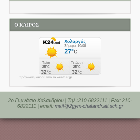
Ο ΚΑΙΡΟΣ
πρόγνωση καιρού από το weather.gr
2o Γυμνάσιο Χαλανδρίου | Τηλ.:210-6822111 | Fax: 210-
6822111 | email:
mail@2gym-chalandr.att.sch.gr