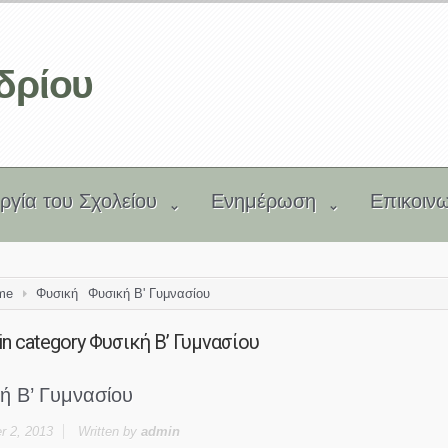
δρίου
υργία του Σχολείου
Ενημέρωση
Επικοιν
me
Φυσική
Φυσική Β' Γυμνασίου
in category
Φυσική Β’ Γυμνασίου
ή Β’ Γυμνασίου
 2, 2013
Written by
admin