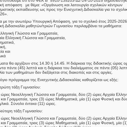
στοποιούμε ότι στο ΦΕΚ Β΄ 5910-135203-Δ2-24-10-2025 δημοσιεύτηκ
κή απόφαση με θέμα: «Οργάνωση και λειτουργία σχολικών κέντρων
μιστικής εκπαίδευσης ως προς την Ενισχυτική Διδασκαλία για το σχολι
26».
 με την ανωτέρω Υπουργική Απόφαση, για το σχολικό έτος 2025-2026
ική Διδασκαλία μαθητών/τριών Γυμνασίου περιλαμβάνει τα μαθήματα:
λληνική Γλώσσα και Γραμματεία,
ία Ελληνική Γλώσσα και Γραμματεία,
ηματικά,
ική,
ία και
ικά
ατα θα αρχίζουν στις 14.30 ή 14.45. Η διάρκεια της διδακτικής ώρας ορ
τα πέντε (45) λεπτά και η διάρκεια του διαλείμματος σε πέντε (05) λεπ
ία των μαθημάτων δεν διεξάγεται στις διακοπές και στις αργίες.
όγιο πρόγραμμα της Ενισχυτικής Διδασκαλίας καθορίζεται ως εξής:
 πρώτη τάξη Γυμνασίου:
) ώρες Νεοελληνική Γλώσσα και Γραμματεία, δύο (2) ώρες Αρχαία Ελλην
αι Γραμματεία, τρεις (3) ώρες Μαθηματικά, μία (1) ώρα Φυσική και δύο
λικά. Σύνολο έντεκα (11) ώρες.
δεύτερη τάξη Γυμνασίου:
) ώρες Νεοελληνική Γλώσσα και Γραμματεία, δύο (2) ώρες Αρχαία Ελλην
αι Γραμματεία, τρεις (3) ώρες Μαθηματικά, μία (1) ώρα Φυσική, μία (