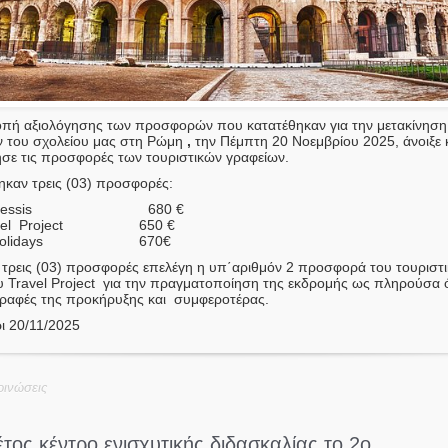
οπή αξιολόγησης των προσφορών που κατατέθηκαν για την μετακίνηση
 του σχολείου μας στη Ρώμη
,
την Πέμπτη 20 Νοεμβρίου 2025, άνοιξε 
ησε τις προσφορές των τουριστικών γραφείων.
ηκαν τρεις (03) προσφορές:
anessis 680 €
avel Project 650 €
 Holidays 670€
 τρεις (03) προσφορές επελέγη η υπ΄αριθμόν 2 προσφορά του τουριστ
υ Travel Project για την πραγματοποίηση της εκδρομής ως πληρούσα ό
ραφές της προκήρυξης και συμφεροτέρας.
ι 20/11/2025
ινώσεις
έτος κέντρο ενισχυτικής διδασκαλίας το 2ο