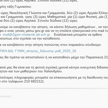
αι δύο (2) ώρες Αγγλικά. Σύνολο δώδεκα (12) ώρες.
τρίτη τάξη Γυμνασίου:
) ώρες Νεοελληνική Γλώσσα και Γραμματεία, δύο (2) ώρες Αρχαία Ελλην
αι Γραμματεία, τρεις (3) ώρες Μαθηματικά, μία (1) ώρα Φυσική, μία (
αι δύο (2) ώρες Αγγλικά. Σύνολο δώδεκα (12) ώρες
ούμε να κατεβάσετε την αίτηση, να κάνετε δήλωση μαθημάτων , να την
ι ο ενας γονιός μέσω gov.gr και να τη στείλετε ηλεκτρονικά στο mail τ
ου
mail@2gym-chalandr.att.sch.gr
. Εναλλακτικά μπορείτε να έρθετε
σώπως στο σχολείο να την καταθεσετε.
ε να κατεβάσετε στην αίτηση πατώντας στον παρακάτω σύνδεσμο:
ΤΙΚΗ ΔΙΔ. ΓΥΜΝ_αίτησης_δήλωσης μαθ_2025_26
σεις θα πρέπει να αποσταλούν ή να κατατεθούν μέχρι την Παρασκευή 21
σιό μας θα είναι και τη φετινή σχολική χρονιά κέντρο ενισχυτική διδασκ
ητών και των μαθητριών του Χαλανδρίου.
ισσότερες πληροφορίες μπορείτε να επικοινωνήσετε με τη διεύθυνση το
υ στο τηλέφωνο 210 6822111.
ινώσεις