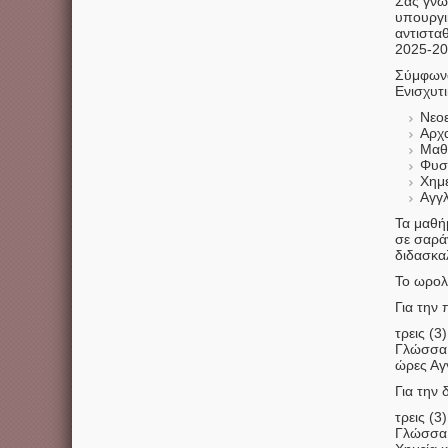
Σας γνω
υπουργι
αντισταθ
2025-20
Σύμφωνα
Ενισχυτ
Νεοε
Αρχα
Μαθ
Φυσ
Χημε
Αγγλ
Τα μαθήμ
σε σαράν
διδασκαλ
Το ωρολ
Για την
τρεις (3
Γλώσσα κ
ώρες Αγγ
Για την 
τρεις (3
Γλώσσα κ