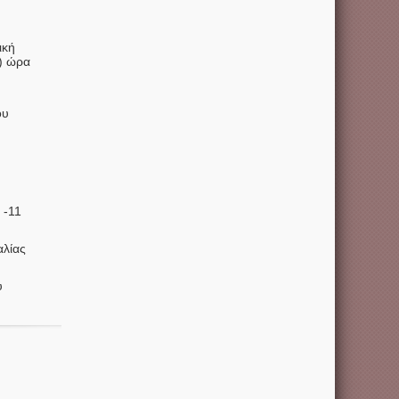
ική
1) ώρα
ου
 -11
αλίας
υ