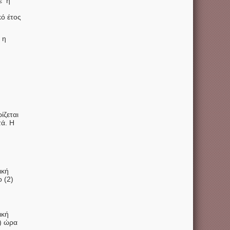
ε η
κό έτος
 η
ίζεται
τά. Η
ική
 (2)
ική
1) ώρα