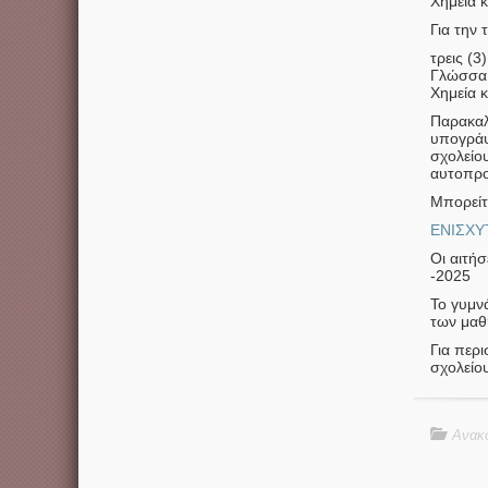
Χημεία κ
Για την 
τρεις (3
Γλώσσα κ
Χημεία κ
Παρακαλ
υπογράψε
σχολεί
αυτοπρο
Μπορείτ
ΕΝΙΣΧΥ
Οι αιτή
-2025
Το γυμνά
των μαθ
Για περ
σχολείο
Ανακο