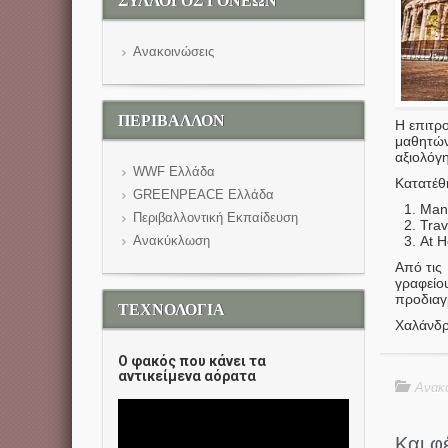
ΣΥΛΛΟΓΟΣ ΓΟΝΕΩΝ
Ανακοινώσεις
ΠΕΡΙΒΑΛΛΟΝ
Η επιτρ
μαθητών
αξιολόγ
WWF Eλλάδα
Κατατέθ
GREENPEACE Ελλάδα
M
Περιβαλλοντική Εκπαίδευση
Tr
Ανακύκλωση
At
Από τις
γραφείο
προδιαγ
ΤΕΧΝΟΛΟΓΙΑ
Χαλάνδρ
O φακός που κάνει τα
αντικείμενα αόρατα
Ανακο
Και φ