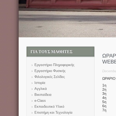
ΓΙΑ ΤΟΥΣ ΜΑΘΗΤΕΣ
ΩΡΑΡ
WEB
Εργαστήριο Πληροφορικής
Εργαστήριο Φυσικής
December
Φιλολογικές Σελίδες
ΩΡΑΡ
Ιστορία
1η 08
Αγγλικά
2η 09
3η 1
Βικιπαίδεια
4η 1
e-Class
5η 11
6η 12
Εκπαιδευτικό Υλικό
7η 13
Επιστήμη και Τεχνολογία