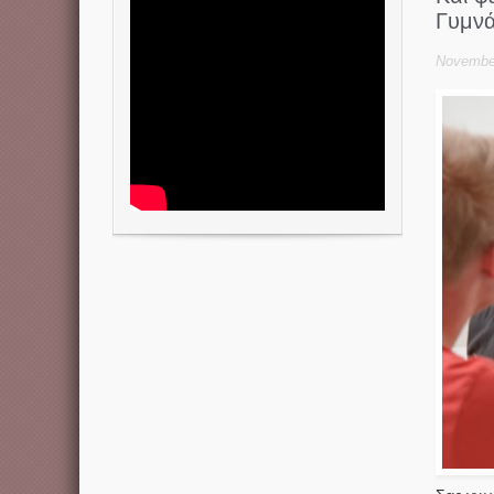
Γυμνά
November