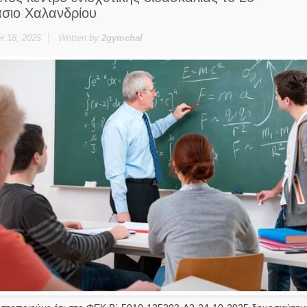
σιο Χαλανδρίου
 18, 2025
Written by
2gymchal