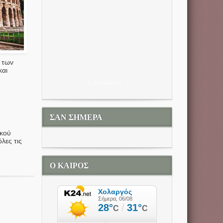
 των
και
Εορτολόγιο
ΣΑΝ ΣΗΜΕΡΑ
ικού
λες τις
Ο ΚΑΙΡΟΣ